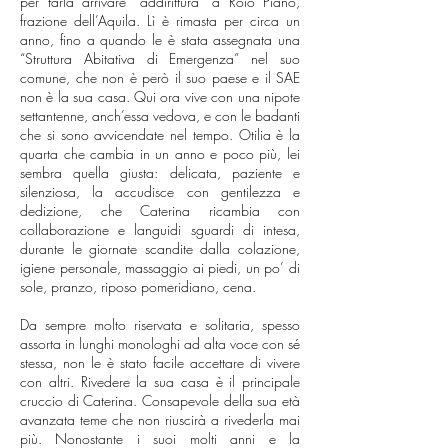
per farla arrivare “addirittura” a Roio Piano,
frazione dell’Aquila. Lì è rimasta per circa un
anno, fino a quando le è stata assegnata una
“Struttura Abitativa di Emergenza” nel suo
comune, che non è però il suo paese e il SAE
non è la sua casa. Qui ora vive con una nipote
settantenne, anch’essa vedova, e con le badanti
che si sono avvicendate nel tempo. Otilia è la
quarta che cambia in un anno e poco più, lei
sembra quella giusta: delicata, paziente e
silenziosa, la accudisce con gentilezza e
dedizione, che Caterina ricambia con
collaborazione e languidi sguardi di intesa,
durante le giornate scandite dalla colazione,
igiene personale, massaggio ai piedi, un po’ di
sole, pranzo, riposo pomeridiano, cena.
Da sempre molto riservata e solitaria, spesso
assorta in lunghi monologhi ad alta voce con sé
stessa, non le è stato facile accettare di vivere
con altri. Rivedere la sua casa è il principale
cruccio di Caterina. Consapevole della sua età
avanzata teme che non riuscirà a rivederla mai
più.
Nonostante i suoi molti anni e la