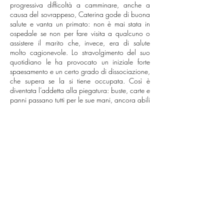
progressiva difficoltà a camminare, anche a
causa del sovrappeso, Caterina gode di buona
salute e vanta un primato: non è mai stata in
ospedale se non per fare visita a qualcuno o
assistere il marito che, invece, era di salute
molto cagionevole.
Lo stravolgimento del suo
quotidiano le ha provocato un iniziale forte
spaesamento e un certo grado di dissociazione,
che supera se la si tiene occupata. Così è
diventata l’addetta alla piegatura: buste, carte e
panni passano tutti per le sue mani, ancora abili
e veloci. Certo non mancano momenti di
scoramento e profonda stanchezza, in cui
invoca Dio di favorirle la morte.
PS: E la morte è silenziosamente arrivata,
improvvisa e immediata, la mattina del 1°
ottobre scorso, mentre faceva le consuete
pulizie personali.