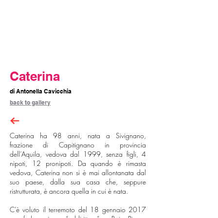
Caterina
di Antonella Cavicchia
back to gallery
Caterina ha 98 anni, nata a Sivignano,
frazione di Capitignano in provincia
dell’Aquila, vedova dal 1999, senza figli, 4
nipoti, 12 pronipoti. Da quando è rimasta
vedova, Caterina non si è mai allontanata dal
suo paese, dalla sua casa che, seppure
ristrutturata, è ancora quella in cui è nata.
C’è voluto il terremoto del 18 gennaio 2017