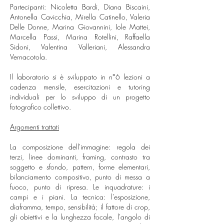
Partecipanti: Nicoletta Bardi, Diana Biscaini,
Antonella Cavicchia, Mirella Catinello, Valeria
Delle Donne, Marina Giovannini, Iole Mattei,
Marcella Passi, Marina Rotellini, Raffaella
Sidoni, Valentina Valleriani, Alessandra
Vernacotola.
Il laboratorio si è sviluppato in n°6 lezioni a
cadenza mensile, esercitazioni e tutoring
individuali per lo sviluppo di un progetto
fotografico collettivo.
Argomenti trattati
La composizione dell'immagine: regola dei
terzi, linee dominanti, framing, contrasto tra
soggetto e sfondo, pattern, forme elementari,
bilanciamento compositivo, punto di messa a
fuoco, punto di ripresa.
Le inquadrature: i
campi e i piani.
La tecnica: l'esposizione,
diaframma, tempo, sensibilità; il fattore di crop,
gli obiettivi e la lunghezza focale, l'angolo di