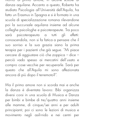
danza aquilane. Accanto a questo, Roberta ha
studiato Psicologia all’Università dell’Aquila, ha
fatto un Erasmus in Spagna e si è formata in una
scuola di specializzazione romana rilevandone
poi la succursale aquilana insieme ad alcune
colleghe psicologhe e psicoterapeute. Tra poco
sarà psicoterapeuta a tutti gli effetti:
conoscendola, non si fa fatica a pensare che il
suo sorriso e la sua grazia siano la prima
terapia per i pazienti che già segue. “Mi piace
cercare di aggiustare ciò che zoppica – dice –
perciò vado spesso ai mercatini dell’usato e
compro cose vecchie per recuperarle. Sarà per
questo che all’Aquila mi sono affezionata
ancora di più dopo il terremoto?”.
Ma il primo amore non si scorda mai e anche
la danza è diventata lavoro: Bibi organizza
diversi corsi in una scuola di Musica e Danza
per bimbi e bimbe di tre/quattro anni insieme
alle mamme, di cinque/sei anni e per adulti
principianti; poi ci sono le lezioni di musica e
movimento negli asili-nido e nei centri per