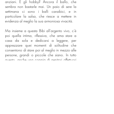
anziani. E gli hobby? Ancora il ballo, che
sembra non bastarle mai. Un paio di sere la
settimana ci sono i balli caraibici, e in
particolare la salsa, che riesce a mettere in
evidenza al meglio la sua armoniosa vivacità.
Ma insieme a questa Bibi all’argento vivo, c’è
poi quella intima, riflessiva, che ama stare a
casa da sola e dedicarsi a leggere, per
apprezzare quei momenti di solitudine che
consentono di stare poi al meglio in mezzo alle
persone, grandi o piccole che siano. In tutto
questo, anche una coppia di genitori affettuosi
e partecipi, da raggiungere nei fine settimana
liberi davanti al mare abruzzese.
Insomma, una
Roberta instancabile, eppure dolce e
rassicurante, che ti fa chiedere dove nasconda
l’energia in quella piccola figura, e se abbia
scoperto il segreto di tenere insieme in armonia
il corpo e la mente, magari per comunicarlo
alle altre e agli altri.