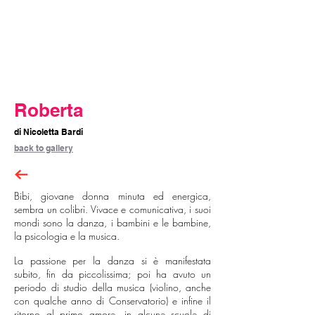
Roberta
di Nicoletta Bardi
back to gallery
Bibi, giovane donna minuta ed energica,
sembra un colibrì. Vivace e comunicativa, i suoi
mondi sono la danza, i bambini e le bambine,
la psicologia e la musica.
La passione per la danza si è manifestata
subito, fin da piccolissima; poi ha avuto un
periodo di studio della musica (violino, anche
con qualche anno di Conservatorio) e infine il
ritorno al primo amore, in alcune scuole di