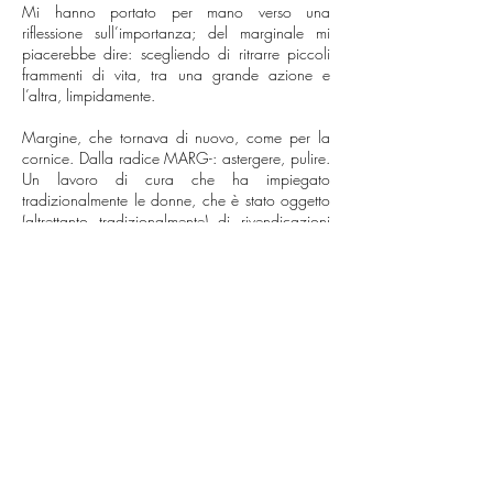
Mi hanno portato per mano verso una
riflessione sull’importanza; del marginale mi
piacerebbe dire: scegliendo di ritrarre piccoli
frammenti di vita, tra una grande azione e
l’altra, limpidamente.
Margine, che tornava di nuovo, come per la
cornice. Dalla radice MARG-: astergere, pulire.
Un lavoro di cura che ha impiegato
tradizionalmente le donne, che è stato oggetto
(altrettanto tradizionalmente) di rivendicazioni
femministe.
Mi piacerebbe dire che Valentina, Alessandra,
Valeria, Marina, Iole, Mirella, Diana, Nicoletta,
Marina, Antonella, hanno traslato questa
nitidezza nel mezzo fotografico, restituendo
immagini prive di fronzoli tecnici, asciutte,
crude. Hanno lavorato ai margini sul margine.
Abbiamo cercato, con Claudia e Filippo, di
restituire questa nitida limpidezza
nell’allestimento, togliendo la cornice e tutto-il-di-
più che abbiamo potuto.