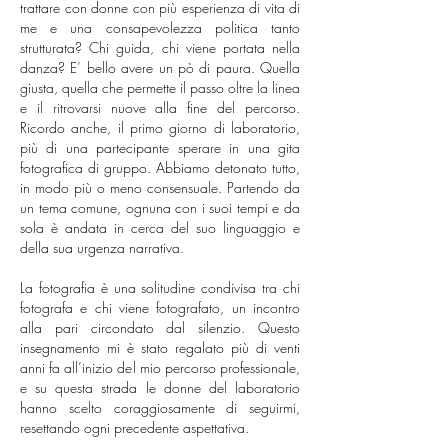
trattare con donne con più esperienza di vita di
me e una consapevolezza politica tanto
strutturata? Chi guida, chi viene portata nella
danza? E’ bello avere un pò di paura. Quella
giusta, quella che permette il passo oltre la linea
e il ritrovarsi nuove alla fine del percorso.
Ricordo anche, il primo giorno di laboratorio,
più di una partecipante sperare in una gita
fotografica di gruppo. Abbiamo detonato tutto,
in modo più o meno consensuale. Partendo da
un tema comune, ognuna con i suoi tempi e da
sola è andata in cerca del suo linguaggio e
della sua urgenza narrativa.
La fotografia è una solitudine condivisa tra chi
fotografa e chi viene fotografato, un incontro
alla pari circondato dal silenzio. Questo
insegnamento mi è stato regalato più di venti
anni fa all’inizio del mio percorso professionale,
e su questa strada le donne del laboratorio
hanno scelto coraggiosamente di seguirmi,
resettando ogni precedente aspettativa.