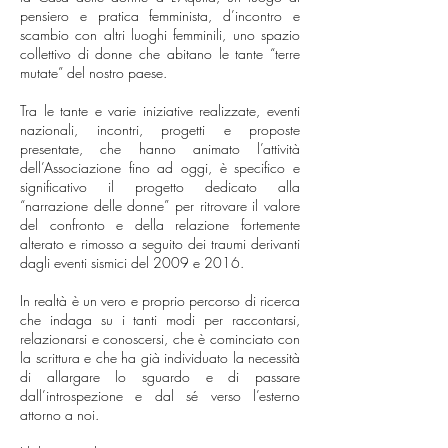
pensiero e pratica femminista, d’incontro e
scambio con altri luoghi femminili, uno spazio
collettivo di donne che abitano le tante “terre
mutate” del nostro paese.
Tra le tante e varie iniziative realizzate, eventi
nazionali, incontri, progetti e proposte
presentate, che hanno animato l’attività
dell’Associazione fino ad oggi, è specifico e
significativo il progetto dedicato alla
“narrazione delle donne” per ritrovare il valore
del confronto e della relazione fortemente
alterato e rimosso a seguito dei traumi derivanti
dagli eventi sismici del 2009 e 2016.
In realtà è un vero e proprio percorso di ricerca
che indaga su i tanti modi per raccontarsi,
relazionarsi e conoscersi, che è cominciato con
la scrittura e che ha già individuato la necessità
di allargare lo sguardo e di passare
dall’introspezione e dal sé verso l’esterno
attorno a noi.